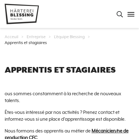
ngue de navigation
ECHERCHER SUR CE SITE WEB
Recherch
navig
Vous êtes ici:
Acceuil
>
Entreprise
>
L'équipe Blessing
>
Apprentis et stagiaires
BREADCRUMB
APPRENTIS ET STAGIAIRES
ous sommes constamment à la recherche de nouveaux
talents.
Êtes-vous intéressé par nos activités ? Prenez contact et
informez-vous si une place d'apprentissage est disponible.
Nous formons des apprentis au métier de
Mécanicien/ne de
production CFC
.