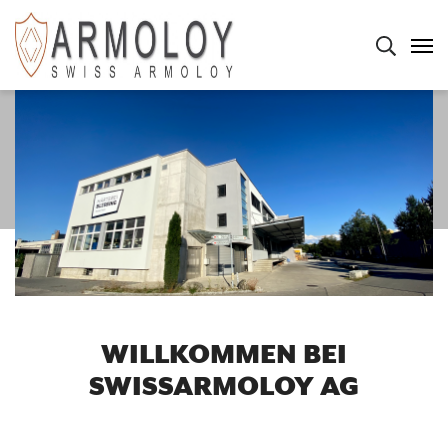
rachnavigation
IESE WEBSEITE DURCHSUCHEN
Suche u
Haup
WILLKOMMEN BEI
SWISSARMOLOY AG